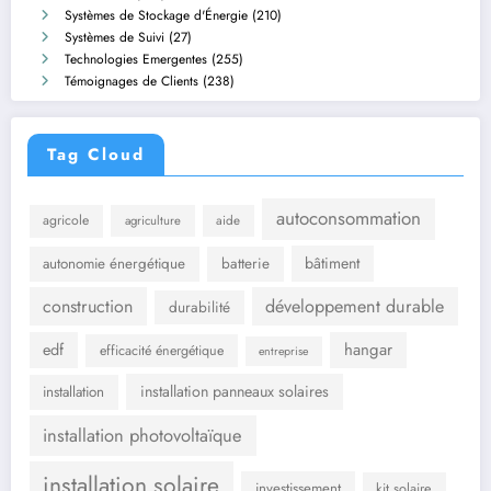
Systèmes de Stockage d'Énergie
(210)
Systèmes de Suivi
(27)
Technologies Emergentes
(255)
Témoignages de Clients
(238)
Tag Cloud
autoconsommation
agricole
aide
agriculture
bâtiment
autonomie énergétique
batterie
construction
développement durable
durabilité
hangar
edf
efficacité énergétique
entreprise
installation panneaux solaires
installation
installation photovoltaïque
installation solaire
investissement
kit solaire