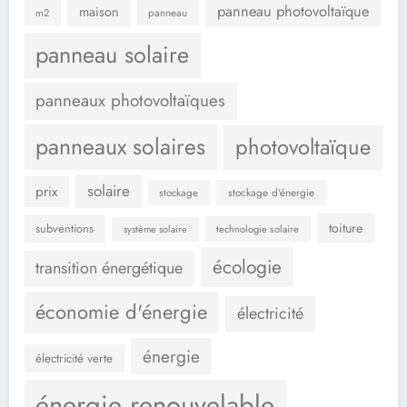
panneau photovoltaïque
maison
m2
panneau
panneau solaire
panneaux photovoltaïques
panneaux solaires
photovoltaïque
solaire
prix
stockage d'énergie
stockage
toiture
subventions
système solaire
technologie solaire
écologie
transition énergétique
économie d'énergie
électricité
énergie
électricité verte
énergie renouvelable