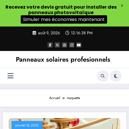
X
Recevez votre devis gratuit pour installer des
panneaux photovoltaïque
Simuler mes économies maintenant
Aller
août 9, 2026
12:16:38 PM
au
contenu
Panneaux solaires profesionnels
Accueil
maquette
janvier 19, 2025