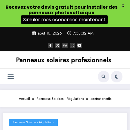
X
Recevez votre devis gratuit pour installer des
panneaux photovoltaïque
Simuler mes économies maintenant
Aller
août 10, 2026
7:58:33 AM
au
contenu
Panneaux solaires profesionnels
Accueil
Panneaux Solaires - Régulations
contrat enedis
Panneaux Solaires - Régulations