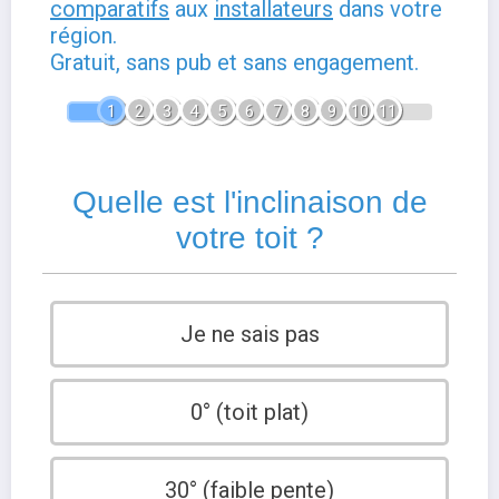
comparatifs
aux
installateurs
dans votre
région.
Gratuit, sans pub et sans engagement.
1
2
3
4
5
6
7
8
9
10
11
Quelle est l'inclinaison de
votre toit ?
Je ne sais pas
0° (toit plat)
30° (faible pente)