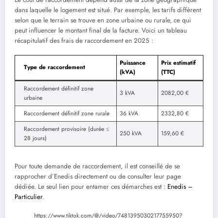
dans laquelle le logement est situé. Par exemple, les tarifs diffèrent
selon que le terrain se trouve en zone urbaine ou rurale, ce qui
peut influencer le montant final de la facture. Voici un tableau
récapitulatif des frais de raccordement en 2025 :
Puissance
Prix estimatif
Type de raccordement
(kVA)
(TTC)
Raccordement définitif zone
3 kVA
2082,00 €
urbaine
Raccordement définitif zone rurale
36 kVA
2332,80 €
Raccordement provisoire (durée ≤
250 kVA
159,60 €
28 jours)
Pour toute demande de raccordement, il est conseillé de se
rapprocher d’Enedis directement ou de consulter leur page
dédiée. Le seul lien pour entamer ces démarches est :
Enedis –
Particulier
.
https://www.tiktok.com/@/video/7481395030217755950?