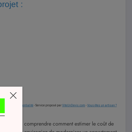
rojet :
CGU
-
Confidentialité
- Service proposé par
ViteUnDevis.com
-
Vous êtes un artisan ?
aque projet, comprendre comment estimer le coût de
aux. Que vous envisagiez de moderniser un appartement