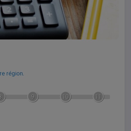
re région.
8
9
10
11