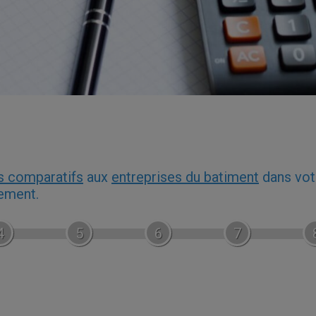
s comparatifs
aux
entreprises du batiment
dans vot
gement.
4
5
6
7