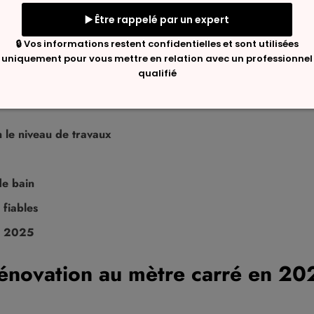
eurs facteurs influent sur le prix final. L’importance du ca
inture jusqu’à la rénovation complète avec modification struc
udget renovation, en tenant compte des spécificités des trav
paratifs. Grâce à ces repères, vous pourrez affiner votre pr
n le niveau de travaux
de bain
 fiables
es 2025
rénovation au mètre carré en 20