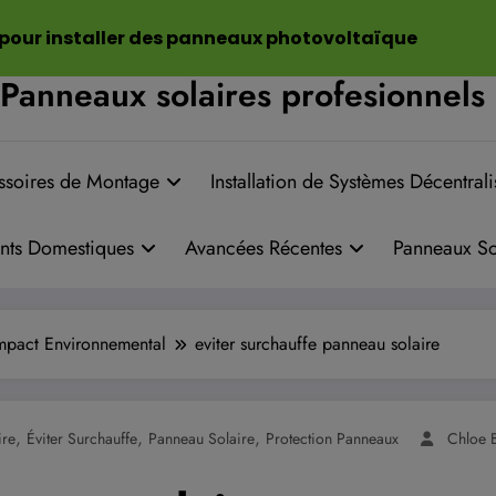
 pour installer des panneaux photovoltaïque
Panneaux solaires profesionnels
ssoires de Montage
Installation de Systèmes Décentrali
nts Domestiques
Avancées Récentes
Panneaux So
mpact Environnemental
eviter surchauffe panneau solaire
,
,
,
ire
Éviter Surchauffe
Panneau Solaire
Protection Panneaux
Chloe B