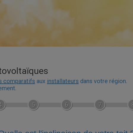
tovoltaïques
s comparatifs
aux
installateurs
dans votre région.
gement.
4
5
6
7