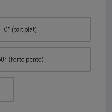
?
0° (toit plat)
60° (forte pente)