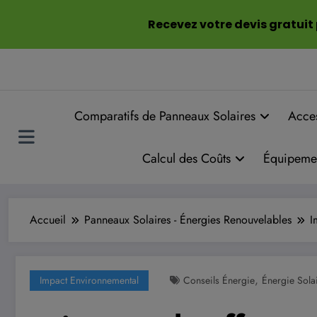
Aller
août 6, 2026
1:52:44 AM
Recevez votre devis gratuit
au
contenu
Comparatifs de Panneaux Solaires
Acce
Calcul des Coûts
Équipeme
Accueil
Panneaux Solaires - Énergies Renouvelables
I
,
Impact Environnemental
Conseils Énergie
Énergie Sola