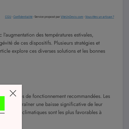
CGU
-
Confidentialité
- Service proposé par
ViteUnDevis.com
-
Vous êtes un artisan ?
ec l’augmentation des températures estivales,
vité de ces dispositifs. Plusieurs stratégies et
rticle explore ces diverses solutions et les bonnes
se les limites de fonctionnement recommandées. Les
 peut entraîner une baisse significative de leur
onditions climatiques sont les plus favorables à