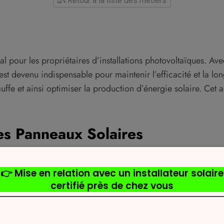
Retour à la liste des métiers
l pour les propriétaires d’installations photovoltaïques. Av
t devenu indispensable pour maintenir l’efficacité et la longé
ffe et ainsi optimiser la production d’énergie solaire. Cet a
es Panneaux Solaires
panneaux photovoltaïques ou des systèmes thermiques dépas
ement à des températures spécifiques, et dépasser ces seuils
ment les plus fréquents durant les mois d’été, lorsque les c
aître les signes de surchauffe et d’apprendre à y remédier.