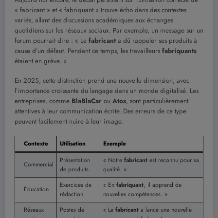
« fabricant » et « fabriquant » trouve écho dans des contextes
variés, allant des discussions académiques aux échanges
quotidiens sur les réseaux sociaux. Par exemple, un message sur un
forum pourrait dire : « Le
fabricant
a dû rappeler ses produits à
cause d’un défaut. Pendant ce temps, les travailleurs
fabriquants
étaient en grève. »
En 2025, cette distinction prend une nouvelle dimension, avec
l’importance croissante du langage dans un monde digitalisé. Les
entreprises, comme
BlaBlaCar
ou
Atos
, sont particulièrement
attentives à leur communication écrite. Des erreurs de ce type
peuvent facilement nuire à leur image.
Contexte
Utilisation
Exemple
Présentation
« Notre
fabricant
est reconnu pour sa
Commercial
de produits
qualité. »
Exercices de
« En
fabriquant
, il apprend de
Éducation
rédaction
nouvelles compétences. »
Réseaux
Postes de
« Le
fabricant
a lancé une nouvelle