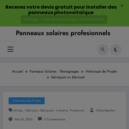
Aller
X
août 9, 2026
4:13:30 AM
Recevez votre devis gratuit pour installer des
au
panneaux photovoltaïque
contenu
Simuler mes économies maintenant
Panneaux solaires profesionnels
Accueil
Panneaux Solaires - Témoignages
Historique de Projets
fabriquant ou fabricant
Historique De Projets
,
,
,
,
Artisan
Fabricant
Fabriquant
Industrie
Production
Chloe Beaufort
Mai 26, 2025
0 Commentaires