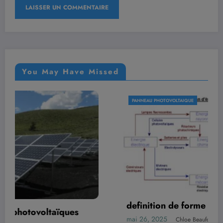
You May Have Missed
PANNEAU PHOTOVOLTAIQUE
PA
po
efinition de forme d’énergie
mai
i 26, 2025
Chloe Beaufort