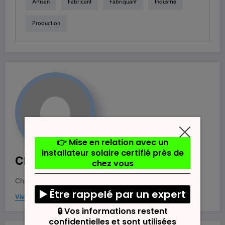
Artisan
Fabricant
Fabriquant
Industrie
Production
Chloe Beaufort
Chercheuse dans le domaine des technologies solaires.
View All Posts