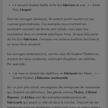
« Il reconnut Gustave Sédille, le fils d’un
fabricant
de soie…» – Émile
Zola,
L’Argent
Dans les ouvrages classiques, les auteurs jouent souvent sur ces
nuances grammaticales. Ces exemples nous montrent non
seulement comment ces termes sont utilisés, mais aussi leur
connotation dans un contexte spécifique. Ainsi, lorsque Zola parle
du fils d’un
fabricant
, il évoque une certaine tradition familiale et
un savoir-faire ancestral.
Les ouvrages contemporains, comme ceux de Gustave Flaubert ou
d’autres écrivains modernes, continuent d’explorer ces subtilités.
Par exemple :
« Je vivais en donnant des répétitions, en
fabriquant
des thèses… » –
Gustave Flaubert,
L’Éducation sentimentale
Sur un plan plus actuel, envisageons des entreprises de renommée
qui illustrent ces définitions. Des géants comme
Thales
,
L’Oréal
,
Danone
, et
Airbus
sont des exemples contemporains de
fabricants
qui jouent un rôle clé dans le marché. Chacune de ces
entreprises n’est pas seulement un fabricant, mais un acteur majeur