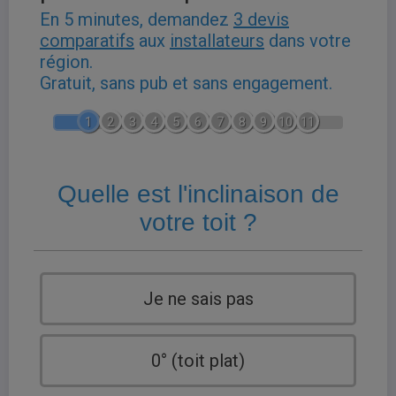
En 5 minutes, demandez
3 devis
comparatifs
aux
installateurs
dans votre
région.
Gratuit, sans pub et sans engagement.
1
2
3
4
5
6
7
8
9
10
11
Quelle est l'inclinaison de
votre toit ?
Je ne sais pas
0° (toit plat)