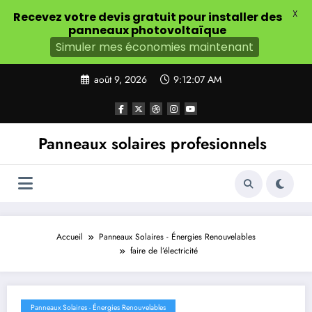
X
Recevez votre devis gratuit pour installer des
panneaux photovoltaïque
Simuler mes économies maintenant
Aller
août 9, 2026
9:12:09 AM
au
contenu
Panneaux solaires profesionnels
Accueil
Panneaux Solaires - Énergies Renouvelables
faire de l’électricité
Panneaux Solaires - Énergies Renouvelables