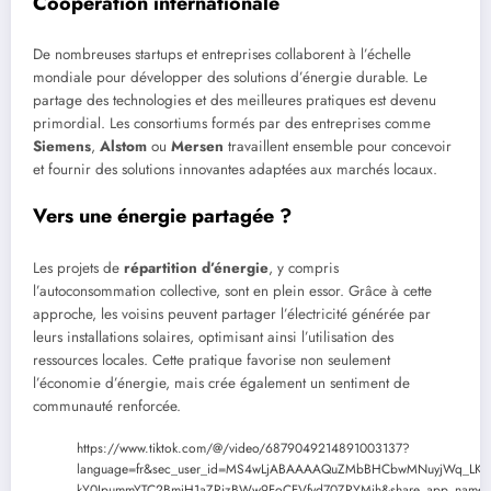
Coopération internationale
De nombreuses startups et entreprises collaborent à l’échelle
mondiale pour développer des solutions d’énergie durable. Le
partage des technologies et des meilleures pratiques est devenu
primordial. Les consortiums formés par des entreprises comme
Siemens
,
Alstom
ou
Mersen
travaillent ensemble pour concevoir
et fournir des solutions innovantes adaptées aux marchés locaux.
Vers une énergie partagée ?
Les projets de
répartition d’énergie
, y compris
l’autoconsommation collective, sont en plein essor. Grâce à cette
approche, les voisins peuvent partager l’électricité générée par
leurs installations solaires, optimisant ainsi l’utilisation des
ressources locales. Cette pratique favorise non seulement
l’économie d’énergie, mais crée également un sentiment de
communauté renforcée.
https://www.tiktok.com/@/video/6879049214891003137?
language=fr&sec_user_id=MS4wLjABAAAAQuZMbBHCbwMNuyjWq_LKZ
kY0IpummYTC2BmjH1aZRizBWw9FoCFVfyd70ZRYMih&share_app_name=mus