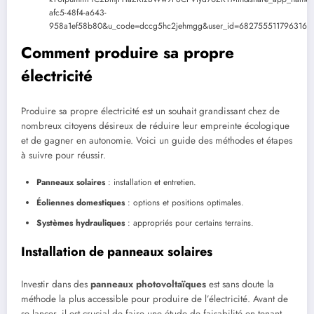
afc5-48f4-a643-
958a1ef58b80&u_code=dccg5hc2jehmgg&user_id=6827555117963166
Comment produire sa propre
électricité
Produire sa propre électricité est un souhait grandissant chez de
nombreux citoyens désireux de réduire leur empreinte écologique
et de gagner en autonomie. Voici un guide des méthodes et étapes
à suivre pour réussir.
Panneaux solaires
: installation et entretien.
Éoliennes domestiques
: options et positions optimales.
Systèmes hydrauliques
: appropriés pour certains terrains.
Installation de panneaux solaires
Investir dans des
panneaux photovoltaïques
est sans doute la
méthode la plus accessible pour produire de l’électricité. Avant de
se lancer, il est crucial de faire une étude de faisabilité en tenant