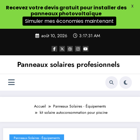
X
Recevez votre devis gratuit pour installer des
panneaux photovoltaïque
Simuler mes économies maintenant
Aller
août 10, 2026
3:17:32 AM
au
contenu
Panneaux solaires profesionnels
Accueil
Panneaux Solaires - Équipements
kit solaire autoconsommation pour piscine
Panneaux Solaires - Équipements