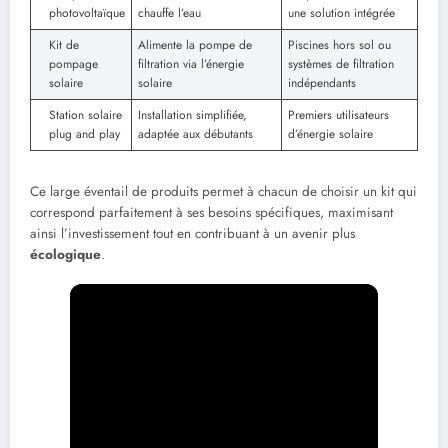
photovoltaïque
chauffe l’eau
une solution intégrée
Kit de
Alimente la pompe de
Piscines hors sol ou
pompage
filtration via l’énergie
systèmes de filtration
solaire
solaire
indépendants
Station solaire
Installation simplifiée,
Premiers utilisateurs
plug and play
adaptée aux débutants
d’énergie solaire
Ce large éventail de produits permet à chacun de choisir un kit qui
correspond parfaitement à ses besoins spécifiques, maximisant
ainsi l’investissement tout en contribuant à un avenir plus
écologique
.