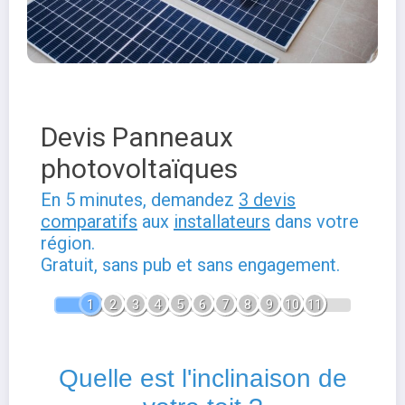
Devis Panneaux
photovoltaïques
En 5 minutes, demandez
3 devis
comparatifs
aux
installateurs
dans votre
région.
Gratuit, sans pub et sans engagement.
1
2
3
4
5
6
7
8
9
10
11
Quelle est l'inclinaison de