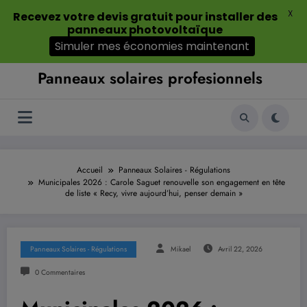
Aller
X
août 8, 2026
11:38:09 PM
Recevez votre devis gratuit pour installer des
au
panneaux photovoltaïque
contenu
Simuler mes économies maintenant
Panneaux solaires profesionnels
Accueil
Panneaux Solaires - Régulations
Municipales 2026 : Carole Saguet renouvelle son engagement en tête
de liste « Recy, vivre aujourd’hui, penser demain »
Panneaux Solaires - Régulations
Mikael
Avril 22, 2026
0 Commentaires