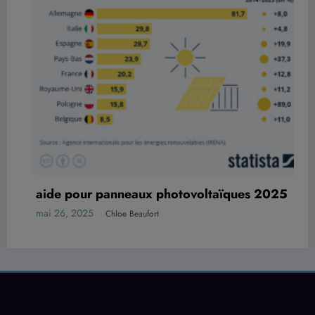
poids panneau photovoltaique
mai 26, 2025
Chloe Beaufort
ïques 2025
Archives
août 2026
juillet 2026
juin 2026