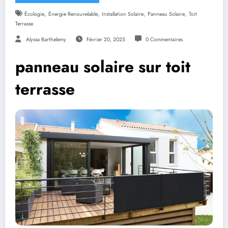
,
,
,
,
Écologie
Énergie Renouvelable
Installation Solaire
Panneau Solaire
Toit
Terrasse
Alyssa Barthelemy
Février 20, 2025
0 Commentaires
panneau solaire sur toit
terrasse