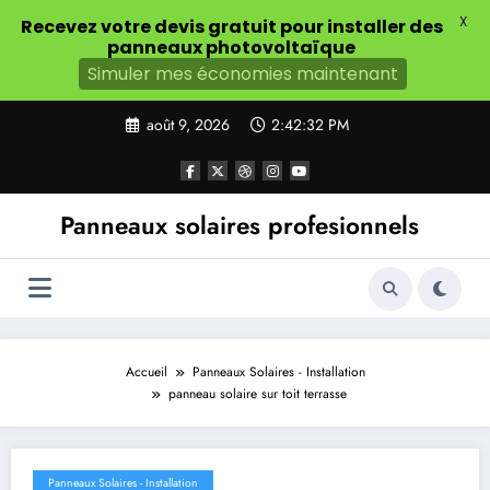
X
Recevez votre devis gratuit pour installer des
panneaux photovoltaïque
Simuler mes économies maintenant
Aller
août 9, 2026
2:42:33 PM
au
contenu
Panneaux solaires profesionnels
Accueil
Panneaux Solaires - Installation
panneau solaire sur toit terrasse
Panneaux Solaires - Installation