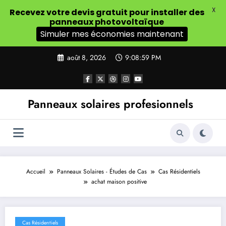
X
Recevez votre devis gratuit pour installer des
panneaux photovoltaïque
Simuler mes économies maintenant
Aller
août 8, 2026
9:09:01 PM
au
contenu
Panneaux solaires profesionnels
Accueil
Panneaux Solaires - Études de Cas
Cas Résidentiels
achat maison positive
Cas Résidentiels