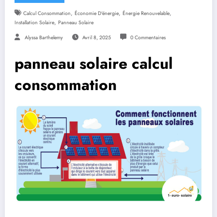
,
,
,
Calcul Consommation
Économie D'énergie
Énergie Renouvelable
,
Installation Solaire
Panneau Solaire
Alyssa Barthelemy
Avril 8, 2025
0 Commentaires
panneau solaire calcul
consommation