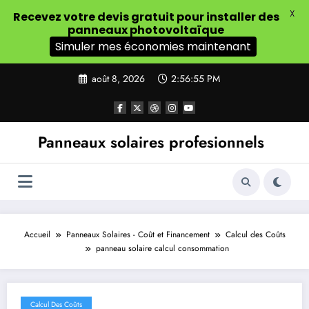
X
Recevez votre devis gratuit pour installer des
panneaux photovoltaïque
Simuler mes économies maintenant
Aller
août 8, 2026
2:56:56 PM
au
contenu
Panneaux solaires profesionnels
Accueil
Panneaux Solaires - Coût et Financement
Calcul des Coûts
panneau solaire calcul consommation
Calcul Des Coûts